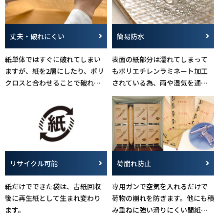
丈夫・破れにくい
簡易防水
紙単体ではすぐに破れてしまい
表面の紙部分は濡れてしまって
ますが、紙を2層にしたり、ポリ
もポリエチレンラミネート加工
クロスと合わせることで破れに
されている為、雨や湿気を通し
くい袋となっています。
ません。
リサイクル可能
荷崩れ防止
紙だけでできた袋は、古紙回収
専用ガンで空気を入れるだけで
後に再生紙として生まれ変わり
荷物の崩れを防ぎます。他にも積
ます。
み重ねに強い滑りにくい間紙な