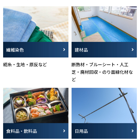
繊維染色
建材品
綛糸・生地・原反など
断熱材・ブルーシート・人工
芝・廃材回収・のり面緑化材な
ど
食料品・飲料品
日用品