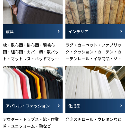
寝具
インテリア
枕・敷布団・掛布団・羽毛布
ラグ・カーペット・ファブリッ
団・組布団・カバー類・敷パッ
ク・クッション・カーテン・カ
ト・マットレス・ベッドマット
ーテンレール・イ草商品・ソフ
レス・ベッドパット・毛布・ブ
ァ・座椅子・マット・こたつ布
ランケット・抱き枕など
団・畳など
アパレル・ファッション
化成品
アウター・トップス・靴・作業
発泡スチロール・ウレタンなど
着・ユニフォーム・鞄など